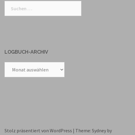
Suchen
nach:
LOGBUCH-ARCHIV
Logbuch-
Archiv
Stolz präsentiert von WordPress
|
Theme:
Sydney
by