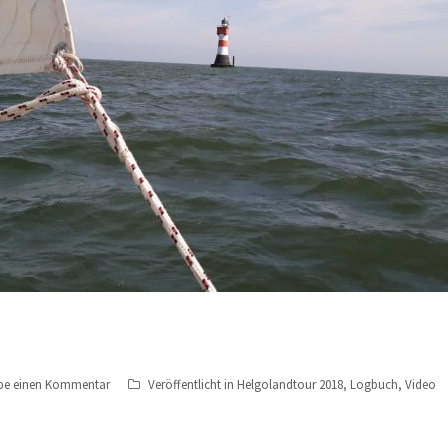
ibe einen Kommentar
Veröffentlicht in
Helgolandtour 2018
,
Logbuch
,
Video