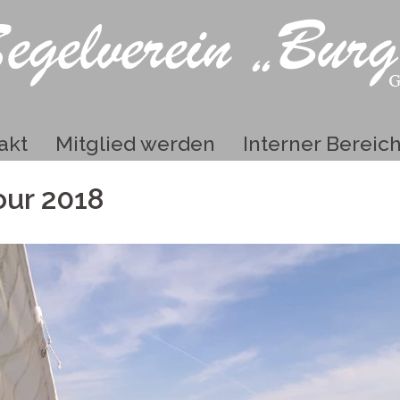
akt
Mitglied werden
Interner Bereic
our 2018